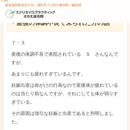
話予約
TOP
> 産後の体調不良で来られた方の話
本文へスキップ
阪急池田駅徒歩５分。池田市で人気の整体院・鍼灸院
産後の体調不良で来られた方の話
７・３
産後の体調不良で来院されている Ｓ さんなんで
すが、
あまりにも疲れすぎているんです。
妊娠出産は命がけの行為なので産後体が疲れている
のは当たり前なんですが、それにしても体が弱りす
ぎている。
その原因は強引な妊娠と出産であると判明しまし
た。