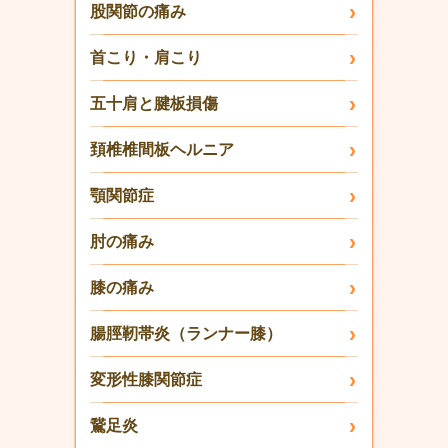
股関節の痛み
首こり・肩こり
五十肩と腱板損傷
頚椎椎間板ヘルニア
顎関節症
肘の痛み
膝の痛み
腸脛靭帯炎（ランナー膝）
変形性膝関節症
鵞足炎