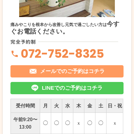
今す
痛みやこりを根本から改善し元気で過ごしたい方は
ぐお電話ください。
072-752-8325
メールでのご予約はコチラ
LINEでのご予約はコチラ
受付時間
月
火
水
木
金
土
日・祝
午前9:20〜
◯
◯
◯
ｘ
◯
◯
ｘ
13:00