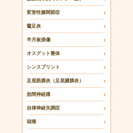
変形性膝関節症
鵞足炎
半月板損傷
オスグット整体
シンスプリント
足底筋膜炎（足底腱膜炎）
肋間神経痛
自律神経失調症
頭痛