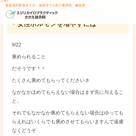
話予約
TOP
> 女性ホルモンを増やすには
本文へスキップ
阪急池田駅徒歩５分。池田市で人気の整体院・鍼灸院
女性ホルモンを増やすには
9/22
褒められること
だそうです＾＾
たくさん褒めてもらってくださいネ
なかなかほめてもらえない場合はまず先に与えるこ
と。
それでもなかなか褒めてもらえない場合はゆっても
らえればいくらでも褒めさせてもらいますんで遠慮
なくどうぞ