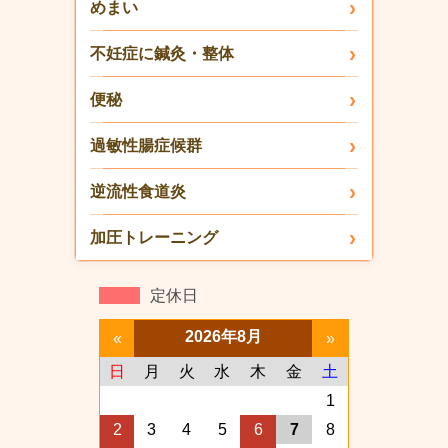
めまい
不妊症に鍼灸・整体
便秘
過敏性腸症候群
逆流性食道炎
加圧トレーニング
定休日
2026年8月
«
»
日
月
火
水
木
金
土
1
2
3
4
5
6
7
8