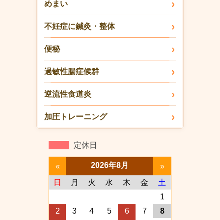
めまい
不妊症に鍼灸・整体
便秘
過敏性腸症候群
逆流性食道炎
加圧トレーニング
定休日
2026年8月
«
»
日
月
火
水
木
金
土
1
2
3
4
5
6
7
8