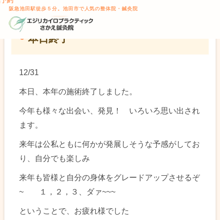
話予約
TOP
> 本日終了
本文へスキップ
阪急池田駅徒歩５分。池田市で人気の整体院・鍼灸院
本日終了
12/31
本日、本年の施術終了しました。
今年も様々な出会い、発見！ いろいろ思い出され
ます。
来年は公私ともに何かが発展しそうな予感がしてお
り、自分でも楽しみ
来年も皆様と自分の身体をグレードアップさせるぞ
~
１，２，３、ダァ~~~
ということで、お疲れ様でした