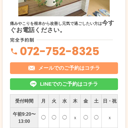
今す
痛みやこりを根本から改善し元気で過ごしたい方は
ぐお電話ください。
072-752-8325
メールでのご予約はコチラ
LINEでのご予約はコチラ
受付時間
月
火
水
木
金
土
日・祝
午前9:20〜
◯
◯
◯
ｘ
◯
◯
ｘ
13:00