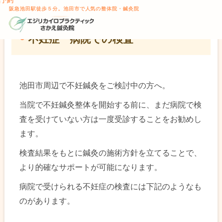
話予約
TOP
>
不妊症に鍼灸・整体
> 不妊症 病院での検査
本文へスキップ
阪急池田駅徒歩５分。池田市で人気の整体院・鍼灸院
不妊症 病院での検査
池田市周辺で不妊鍼灸をご検討中の方へ。
当院で不妊鍼灸整体を開始する前に、まだ病院で検
査を受けていない方は一度受診することをお勧めし
ます。
検査結果をもとに鍼灸の施術方針を立てることで、
より的確なサポートが可能になります。
病院で受けられる不妊症の検査には下記のようなも
のがあります。