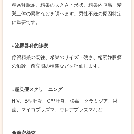
精索静脈瘤、精巣の大きさ・形状、精巣内腫瘍、精
巣上体の異常などを調べます。男性不妊の原因特定
に重要です。
○
泌尿器科的診察
停留精巣の既往、精巣のサイズ・硬さ、精索静脈瘤
の触診、前立腺の状態などを評価します。
○
感染症スクリーニング
HIV、B型肝炎、C型肝炎、梅毒、クラミジア、淋
菌、マイコプラズマ、ウレアプラズマなど。
◆
精密検査