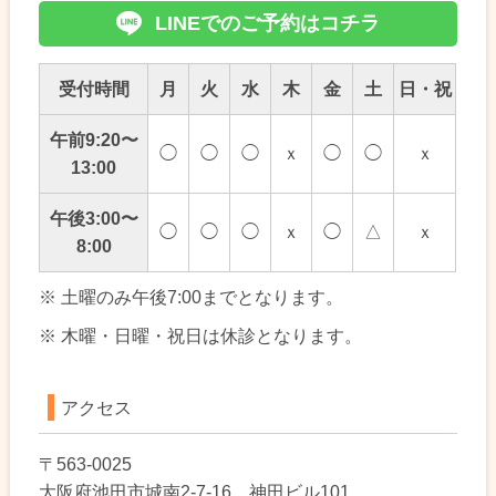
LINEでのご予約はコチラ
受付時間
月
火
水
木
金
土
日・祝
午前9:20〜
◯
◯
◯
ｘ
◯
◯
ｘ
13:00
午後3:00〜
◯
◯
◯
ｘ
◯
△
ｘ
8:00
※ 土曜のみ午後7:00までとなります。
※ 木曜・日曜・祝日は休診となります。
アクセス
〒563-0025
大阪府池田市城南2-7-16 神田ビル101