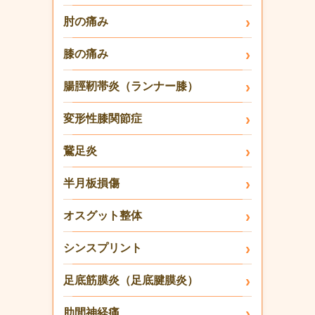
肘の痛み
膝の痛み
腸脛靭帯炎（ランナー膝）
変形性膝関節症
鵞足炎
半月板損傷
オスグット整体
シンスプリント
足底筋膜炎（足底腱膜炎）
肋間神経痛