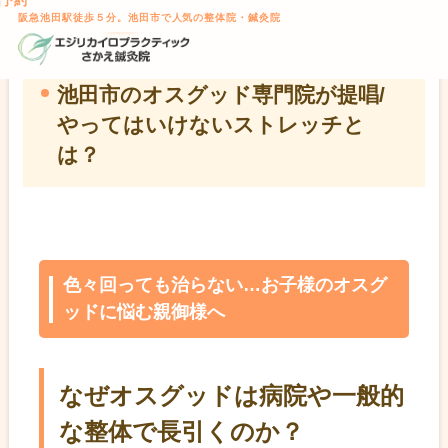
話予約
TOP
>
オスグット整体
> 池田市のオスグッド専門院が提唱/やって
本文へスキップ
阪急池田駅徒歩５分。池田市で人気の整体院・鍼灸院
はいけないストレッチとは？
池田市のオスグッド専門院が提唱/
やってはいけないストレッチと
は？
色々回っても治らない…お子様のオスグ
ッドに悩む親御様へ
なぜオスグッドは病院や一般的
な整体で長引くのか？