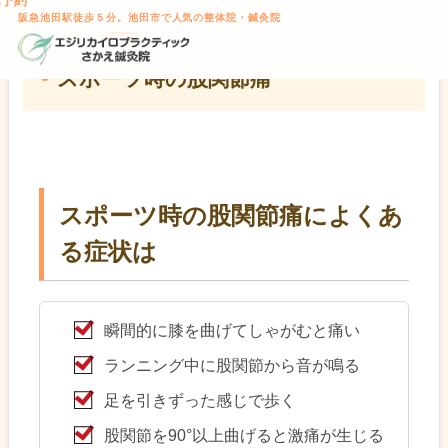
話予約
TOP
>
股関節の痛み
> スポーツ時の股関節痛
本文へスキップ
阪急池田駅徒歩５分。池田市で人気の整体院・鍼灸院
スポーツ時の股関節痛
スポーツ時の股関節痛によくあ
る症状は
瞬間的に膝を曲げてしゃがむと痛い
ランニング中に股関節から音が鳴る
足を引きずった感じで歩く
股関節を90°以上曲げると激痛が生じる