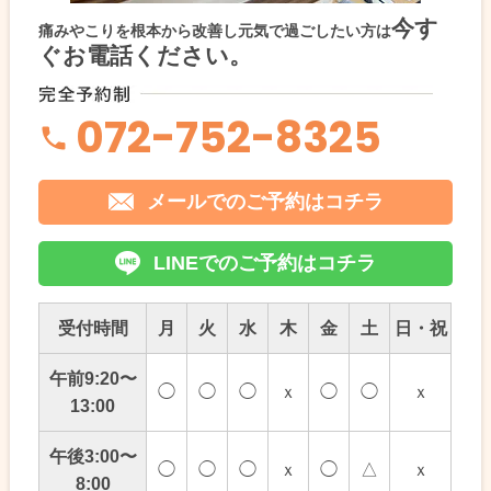
今す
痛みやこりを根本から改善し元気で過ごしたい方は
ぐお電話ください。
072-752-8325
メールでのご予約はコチラ
LINEでのご予約はコチラ
受付時間
月
火
水
木
金
土
日・祝
午前9:20〜
◯
◯
◯
ｘ
◯
◯
ｘ
13:00
午後3:00〜
◯
◯
◯
ｘ
◯
△
ｘ
8:00