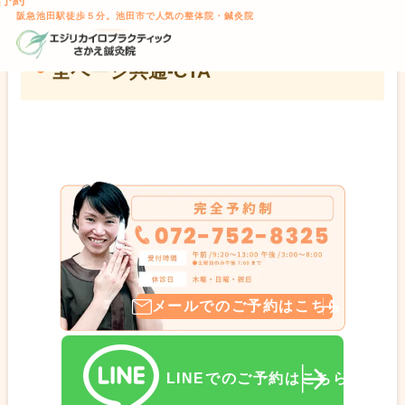
話予約
TOP
> 全ページ共通-CTA
本文へスキップ
阪急池田駅徒歩５分。池田市で人気の整体院・鍼灸院
全ページ共通-CTA
メールでのご予約はこちら
LINEでのご予約はこちら