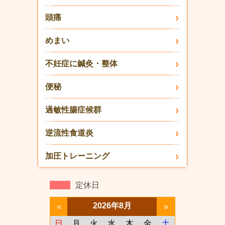
頭痛
めまい
不妊症に鍼灸・整体
便秘
過敏性腸症候群
逆流性食道炎
加圧トレーニング
定休日
2026年8月
«
»
日
月
火
水
木
金
土