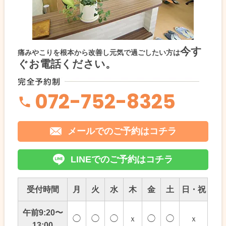
今す
痛みやこりを根本から改善し元気で過ごしたい方は
ぐお電話ください。
072-752-8325
メールでのご予約はコチラ
LINEでのご予約はコチラ
受付時間
月
火
水
木
金
土
日・祝
午前9:20〜
◯
◯
◯
ｘ
◯
◯
ｘ
13:00