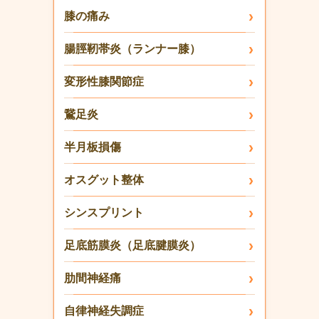
膝の痛み
腸脛靭帯炎（ランナー膝）
変形性膝関節症
鵞足炎
半月板損傷
オスグット整体
シンスプリント
足底筋膜炎（足底腱膜炎）
肋間神経痛
自律神経失調症