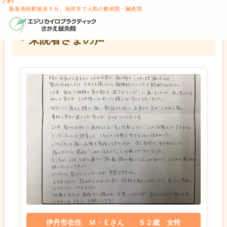
話予約
TOP
> 来院者さまの声
本文へスキップ
阪急池田駅徒歩５分。池田市で人気の整体院・鍼灸院
来院者さまの声
伊丹市在住 Ｍ・Ｅさん ５２歳 女性