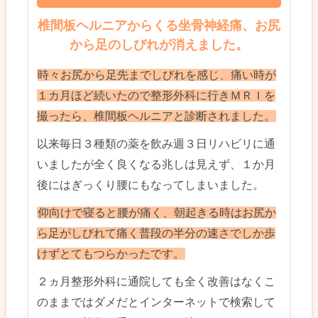
椎間板ヘルニアからくる坐骨神経痛、お尻
から足のしびれが消えました。
時々お尻から足先までしびれを感じ、痛い時が
１カ月ほど続いたので整形外科に行きＭＲＩを
撮ったら、椎間板ヘルニアと診断されました。
以来毎日３種類の薬を飲み週３日リハビリに通
いましたが全く良くなる兆しは見えず、１か月
後にはぎっくり腰にもなってしまいました。
仰向けで寝ると腰が痛く、朝起きる時はお尻か
ら足がしびれて痛く普段の半分の速さでしか歩
けずとてもつらかったです。
２ヵ月整形外科に通院しても全く改善はなくこ
のままではダメだとインターネットで検索して