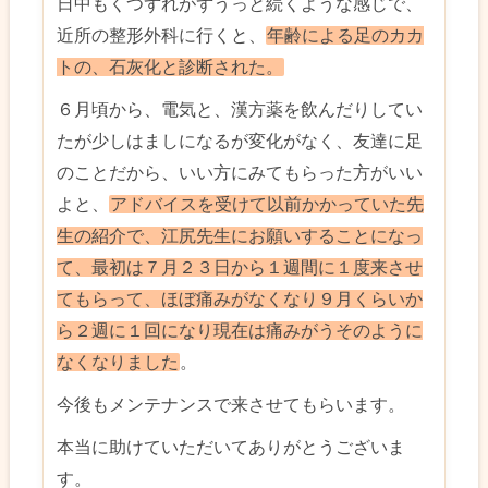
日中もくつずれがずうっと続くような感じで、
近所の整形外科に行くと、
年齢による足のカカ
トの、石灰化と診断された。
６月頃から、電気と、漢方薬を飲んだりしてい
たが少しはましになるが変化がなく、友達に足
のことだから、いい方にみてもらった方がいい
よと、
アドバイスを受けて以前かかっていた先
生の紹介で、江尻先生にお願いすることになっ
て、最初は７月２３日から１週間に１度来させ
てもらって、ほぼ痛みがなくなり９月くらいか
ら２週に１回になり現在は痛みがうそのように
なくなりました
。
今後もメンテナンスで来させてもらいます。
本当に助けていただいてありがとうございま
す。