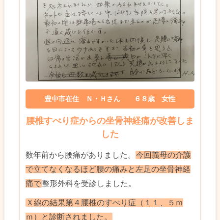
豊中市在住 Ｎ・Ｈさん ６８歳 女性
腰椎すべり症からの坐骨神経痛が改善しま
した
数年前から腰痛がありました。
今回義母の介護
で立てなくなるほど腰の痛みと左足の坐骨神経
痛で
整形外科を受診しました。
Ｘ線の結果第４腰椎のすべり症（１１、５ｍ
ｍ）と診断されました。