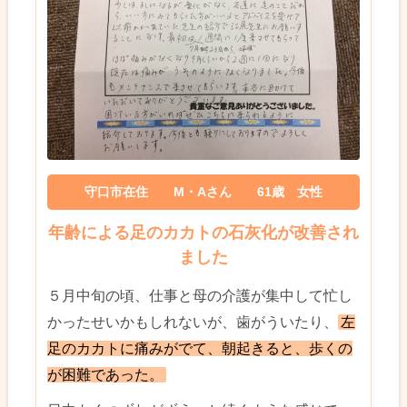
守口市在住 M・Aさん 61歳 女性
年齢による足のカカトの石灰化が改善され
ました
５月中旬の頃、仕事と母の介護が集中して忙し
かったせいかもしれないが、歯がういたり、
左
足のカカトに痛みがでて、朝起きると、歩くの
が困難であった。