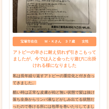
宝塚市在住 Ｍ・Ｋさん ３７歳 女性
アトピーの辛さに耐え切れず引きこもって
ましたが、今では人と会ったり遊びに出掛
けれる様になりました
私は長年繰り返すアトピーの重症化と付き合っ
てきました。
酷い時は正常な皮膚が殆ど無い状態で髪は抜け
落ち全身からリンパ液などがしみ出てる状態だ
ったので巻ける所には包帯を巻いたりしてまし