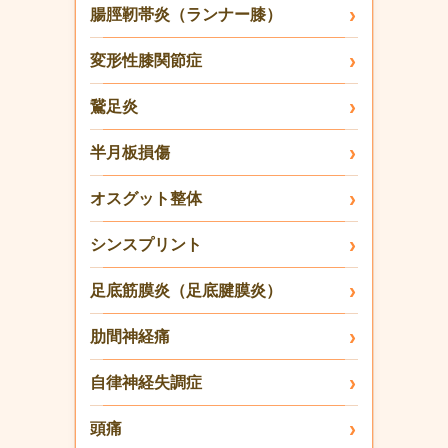
腸脛靭帯炎（ランナー膝）
変形性膝関節症
鵞足炎
半月板損傷
オスグット整体
シンスプリント
足底筋膜炎（足底腱膜炎）
肋間神経痛
自律神経失調症
頭痛