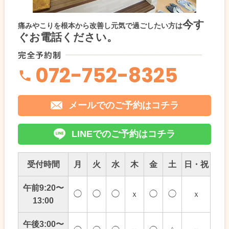
今す
痛みやこりを根本から改善し元気で過ごしたい方は
ぐお電話ください。
072-752-8325
メールでのご予約はコチラ
LINEでのご予約はコチラ
受付時間
月
火
水
木
金
土
日・祝
午前9:20〜
◯
◯
◯
ｘ
◯
◯
ｘ
13:00
午後3:00〜