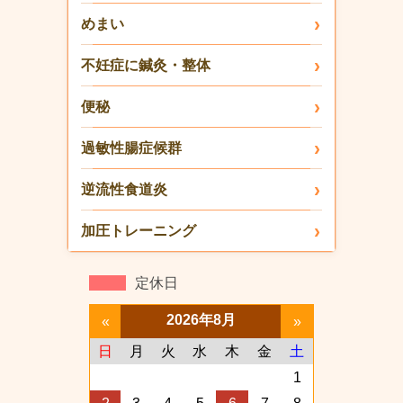
めまい
不妊症に鍼灸・整体
便秘
過敏性腸症候群
逆流性食道炎
加圧トレーニング
定休日
2026年8月
«
»
日
月
火
水
木
金
土
1