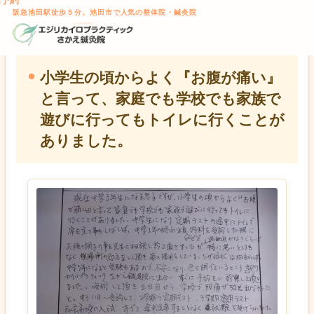
話予約
TOP
>
お客様の声
> 小学生の頃からよく『お腹が痛い』と言っ
本文へスキップ
阪急池田駅徒歩５分。池田市で人気の整体院・鍼灸院
て、家庭でも学校でも家族で遊びに行ってもトイレに行くことがあ
りました。
小学生の頃からよく『お腹が痛い』
と言って、家庭でも学校でも家族で
遊びに行ってもトイレに行くことが
ありました。