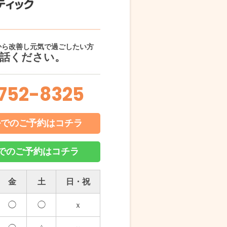
から改善し元気で過ごしたい方
話ください。
752-8325
ルでのご予約はコチラ
NEでのご予約はコチラ
金
土
日・祝
◯
◯
ｘ