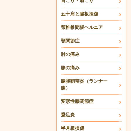
首こり・肩こり
五十肩と腱板損傷
頚椎椎間板ヘルニア
顎関節症
肘の痛み
膝の痛み
腸脛靭帯炎（ランナー
膝）
変形性膝関節症
鵞足炎
半月板損傷