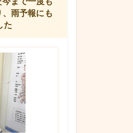
た今まで一度も
り、雨予報にも
した