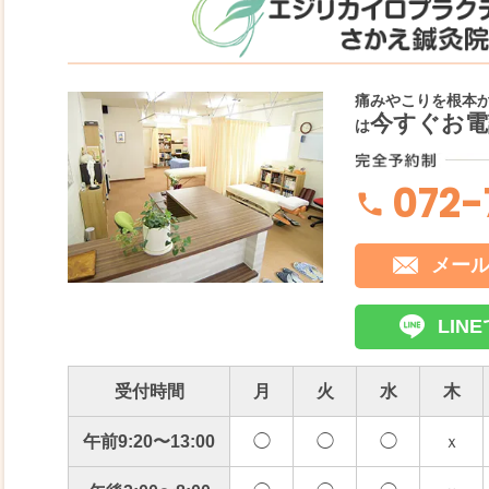
痛みやこりを根本
今すぐお電
は
072-
メー
LI
受付時間
月
火
水
木
午前9:20〜13:00
◯
◯
◯
ｘ