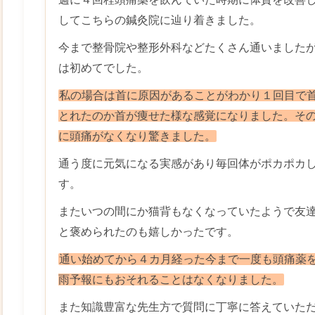
してこちらの鍼灸院に辿り着きました。
今まで整骨院や整形外科などたくさん通いました
は初めてでした。
私の場合は首に原因があることがわかり１回目で
とれたのか首が痩せた様な感覚になりました。そ
に頭痛がなくなり驚きました。
通う度に元気になる実感があり毎回体がポカポカ
す。
またいつの間にか猫背もなくなっていたようで友
と褒められたのも嬉しかったです。
通い始めてから４カ月経った今まで一度も頭痛薬
雨予報にもおそれることはなくなりました。
また知識豊富な先生方で質問に丁寧に答えていた