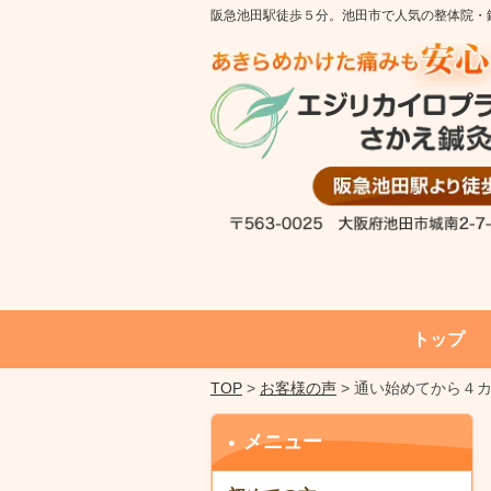
本文へスキップ
阪急池田駅徒歩５分。池田市で人気の整体院・
トップ
TOP
>
お客様の声
> 通い始めてから４
メニュー