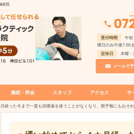
鍼灸院
07
受付時間
午前 
曜日のみ午後7:00
定休日
木曜・
メールで予
施術・料金
スタッフ
アクセス
サ
カ月経った今まで一度も頭痛薬を使うことがなくなり、雨予報にもおそ