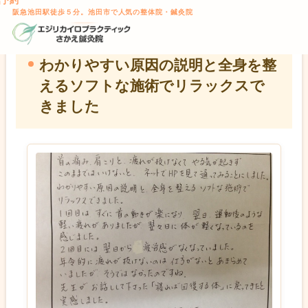
話予約
TOP
>
お客様の声
> わかりやすい原因の説明と全身を整えるソフ
本文へスキップ
阪急池田駅徒歩５分。池田市で人気の整体院・鍼灸院
トな施術でリラックスできました
わかりやすい原因の説明と全身を整
えるソフトな施術でリラックスで
きました