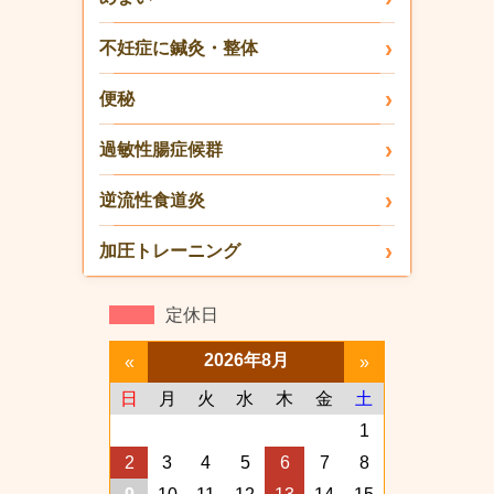
不妊症に鍼灸・整体
便秘
過敏性腸症候群
逆流性食道炎
加圧トレーニング
定休日
2026年8月
«
»
日
月
火
水
木
金
土
1
2
3
4
5
6
7
8