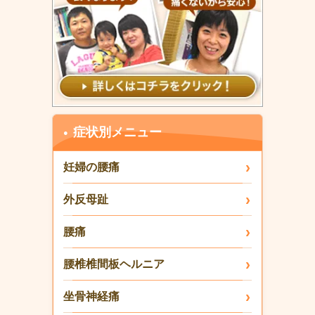
症状別メニュー
妊婦の腰痛
外反母趾
腰痛
腰椎椎間板ヘルニア
坐骨神経痛