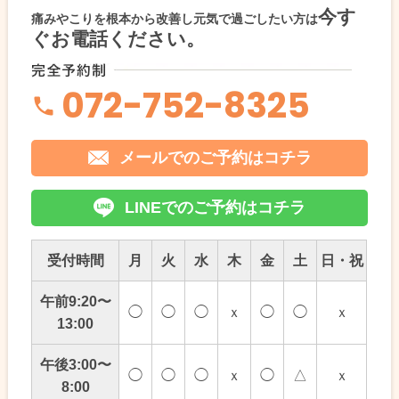
今す
痛みやこりを根本から改善し元気で過ごしたい方は
ぐお電話ください。
072-752-8325
メールでのご予約はコチラ
LINEでのご予約はコチラ
受付時間
月
火
水
木
金
土
日・祝
午前9:20〜
◯
◯
◯
ｘ
◯
◯
ｘ
13:00
午後3:00〜
◯
◯
◯
ｘ
◯
△
ｘ
8:00